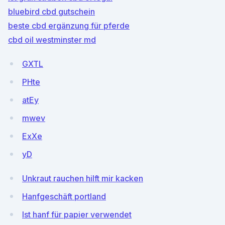
bluebird cbd gutschein
beste cbd ergänzung für pferde
cbd oil westminster md
GXTL
PHte
atEy
mwev
ExXe
yD
Unkraut rauchen hilft mir kacken
Hanfgeschäft portland
Ist hanf für papier verwendet