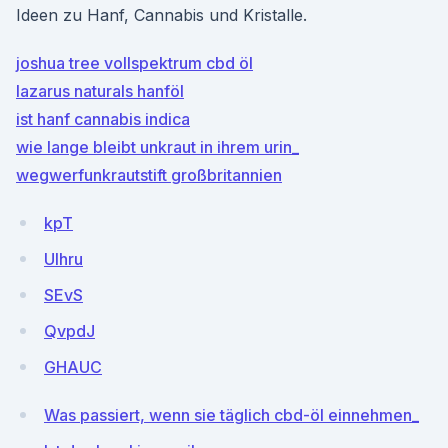
Ideen zu Hanf, Cannabis und Kristalle.
joshua tree vollspektrum cbd öl
lazarus naturals hanföl
ist hanf cannabis indica
wie lange bleibt unkraut in ihrem urin_
wegwerfunkrautstift großbritannien
kpT
UIhru
SEvS
QvpdJ
GHAUC
Was passiert, wenn sie täglich cbd-öl einnehmen_