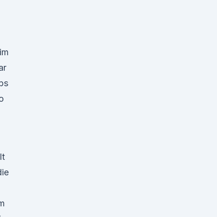
 im
ar
ebs
o
lt
die
em