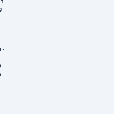
in
g
te
t
e
l