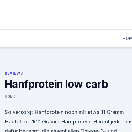
Skip
to
content
HO
REVIEWS
Hanfprotein low carb
USER
So versorgt Hanfprotein noch mit etwa 11 Gramm
Hanföl pro 100 Gramm Hanfprotein. Hanföl jedoch is
dafür bekannt, die essentiellen Omega-3- und