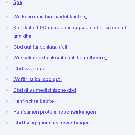
Spe
Wo kann man bio-hanföl kaufen_
King kalm 600mg cbd mit copaiba ätherischem öl
und dha
Cbd gut für schlaganfall
Wie schmeckt unkraut nach heidelbeere_
Cbd vape riga
Wofür ist koi cbd gut_
Cbd öl vs medizinische cbd
Hanf-schreibstifte
Hanfsamen protein nebenwirkungen
Cbd living gummies bewertungen