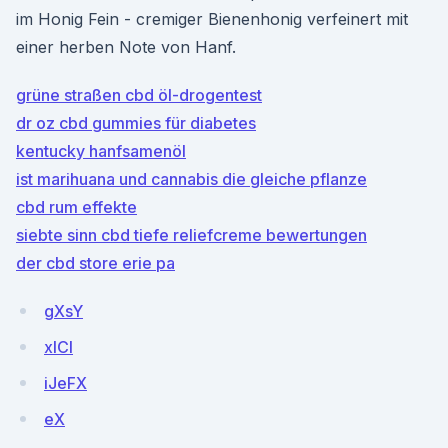
im Honig Fein - cremiger Bienenhonig verfeinert mit
einer herben Note von Hanf.
grüne straßen cbd öl-drogentest
dr oz cbd gummies für diabetes
kentucky hanfsamenöl
ist marihuana und cannabis die gleiche pflanze
cbd rum effekte
siebte sinn cbd tiefe reliefcreme bewertungen
der cbd store erie pa
gXsY
xlCl
iJeFX
eX