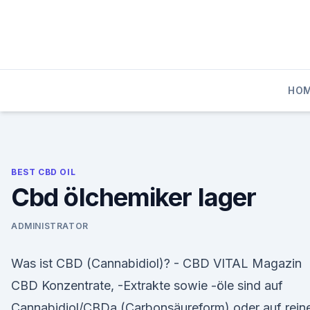
Skip
to
content
HO
BEST CBD OIL
Cbd ölchemiker lager
ADMINISTRATOR
Was ist CBD (Cannabidiol)? - CBD VITAL Magazin
CBD Konzentrate, -Extrakte sowie -öle sind auf
Cannabidiol/CBDa (Carbonsäureform) oder auf rein