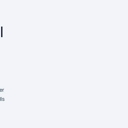
|
er
ls