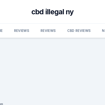
cbd illegal ny
ME
REVIEWS
REVIEWS
CBD REVIEWS
N
es