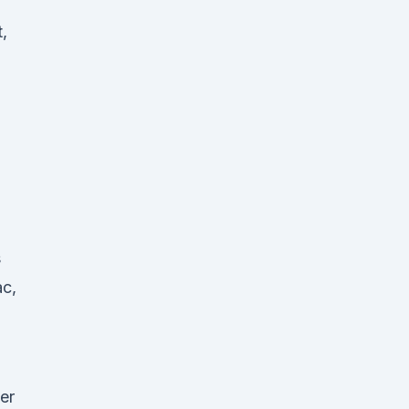
,
s
ac,
er