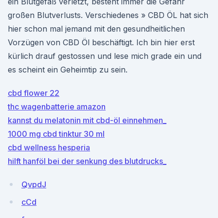
ein Blutgefäß verletzt, besteht immer die Gefahr
großen Blutverlusts. Verschiedenes » CBD ÖL hat sich
hier schon mal jemand mit den gesundheitlichen
Vorzügen von CBD Öl beschäftigt. Ich bin hier erst
kürlich drauf gestossen und lese mich grade ein und
es scheint ein Geheimtip zu sein.
cbd flower 22
thc wagenbatterie amazon
kannst du melatonin mit cbd-öl einnehmen_
1000 mg cbd tinktur 30 ml
cbd wellness hesperia
hilft hanföl bei der senkung des blutdrucks_
QvpdJ
cCd