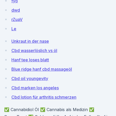
fyo
dwd
rZuaV
Le
Unkraut in der nase
Cbd wasserlöslich vs öl
Hanf tee loses blatt
Blue ridge hanf cbd massageöl
Cbd oil youngevity
Cbd marken los angeles
Cbd lotion für arthritis schmerzen
✅ Cannabidiol Öl ✅ Cannabis als Medizin ✅