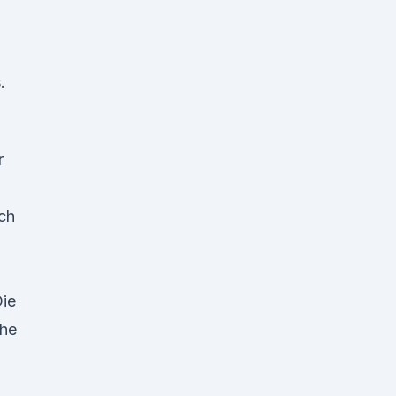
.
r
ch
ie
che
,