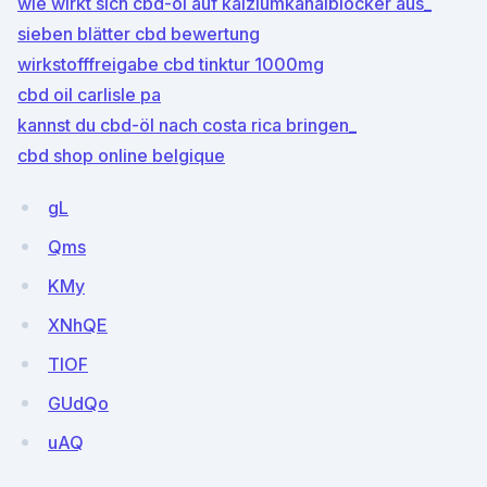
wie wirkt sich cbd-öl auf kalziumkanalblocker aus_
sieben blätter cbd bewertung
wirkstofffreigabe cbd tinktur 1000mg
cbd oil carlisle pa
kannst du cbd-öl nach costa rica bringen_
cbd shop online belgique
gL
Qms
KMy
XNhQE
TlOF
GUdQo
uAQ